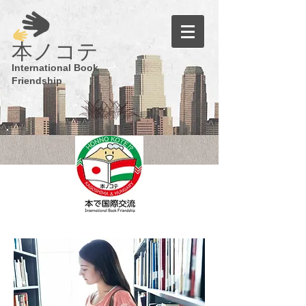
​本ノコテ
International Book
Friendship